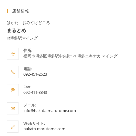
店舗情報
はかた おみやげどころ
まるとめ
JR博多駅マイング
住所:
福岡市博多区博多駅中央街1-1 博多エキナカ マイング
電話:
092-451-2623
ア
Fax:
プ
092-411-8343
リ
ケ
メール:
ア
ー
info@hakata-marutome.com
プ
シ
リ
Webサイト:
ョ
ケ
hakata-marutome.com
ー
ン