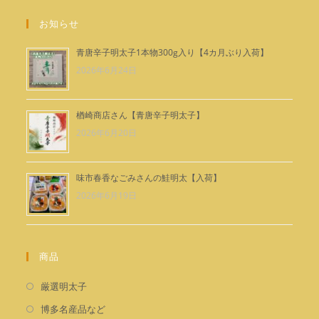
シ
で
ョ
お知らせ
ン
開
で
く
青唐辛子明太子1本物300g入り【4カ月ぶり入荷】
開
2026年6月24日
く
楢崎商店さん【青唐辛子明太子】
2026年6月20日
味市春香なごみさんの鮭明太【入荷】
2026年6月19日
商品
新
厳選明太子
し
新
博多名産品など