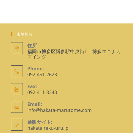
シ
で
ョ
ン
開
で
く
開
く
店舗情報
住所
福岡市博多区博多駅中央街1-1 博多エキナカ
マイング
Phone:
092-451-2623
ア
Fax:
プ
092-411-8343
リ
ケ
Email:
info@hakata-marutome.com
ア
ー
プ
シ
リ
通販サイト:
ョ
ケ
hakata.raku-uru.jp
ー
ン