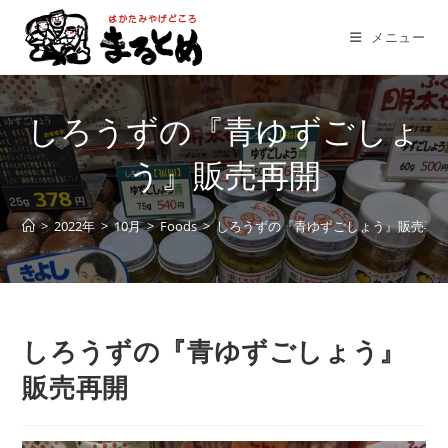
コ
ン
メニュー
テ
ン
ツ
しろうずの『青ゆずごしょ
へ
ス
う』販売再開
キ
ッ
>
2022年
>
10月
>
Foods
>
しろうずの『青ゆずごしょう』販売再
プ
しろうずの『青ゆずごしょう』
販売再開