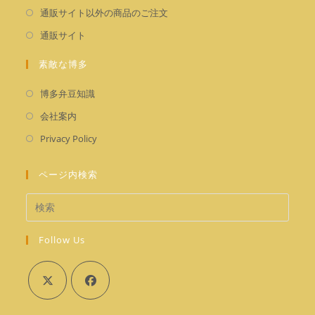
い
し
新
通販サイト以外の商品のご注文
タ
い
し
新
通販サイト
ブ
タ
い
し
で
ブ
タ
素敵な博多
い
開
で
ブ
タ
く
新
開
博多弁豆知識
で
ブ
し
く
新
開
会社案内
で
い
し
く
新
開
Privacy Policy
タ
い
し
く
ブ
タ
い
ページ内検索
で
ブ
タ
開
で
ブ
く
開
で
く
Follow Us
開
く
新
新