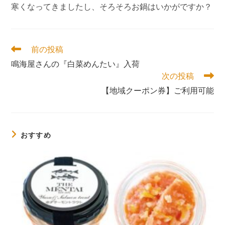
寒くなってきましたし、そろそろお鍋はいかがですか？
そ
前の投稿
の
鳴海屋さんの『白菜めんたい』入荷
他
次の投稿
の
記
【地域クーポン券】ご利用可能
事
を
読
む
おすすめ