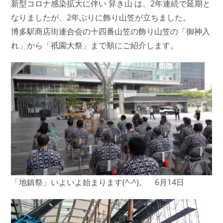
新型コロナ感染拡大に伴い 舁き山 は、2年連続で延期と
なりましたが、2年ぶりに飾り山笠が立ちました。
博多駅商店街連合会の十四番山笠の飾り山笠の「御神入
れ」から「祇園大祭」まで順にご紹介します。
「地鎮祭」いよいよ始まります(^-^)。 6月14日