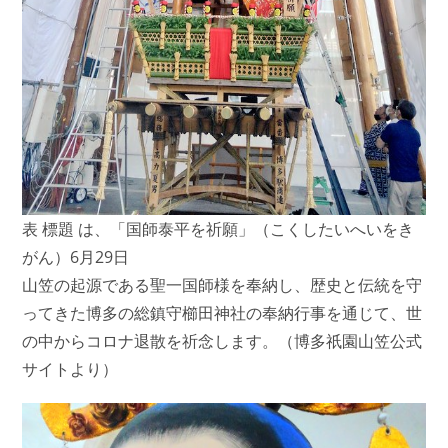
表 標題 は、「国師泰平を祈願」（こくしたいへいをき
がん）6月29日
山笠の起源である聖一国師様を奉納し、歴史と伝統を守
ってきた博多の総鎮守櫛田神社の奉納行事を通じて、世
の中からコロナ退散を祈念します。（博多祇園山笠公式
サイトより）