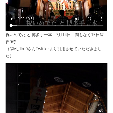
祝いめでた と 博多手一本 7月14日、間もなく15日深
夜0時
（@M_film0さんTwitterより引用させていただきまし
た）