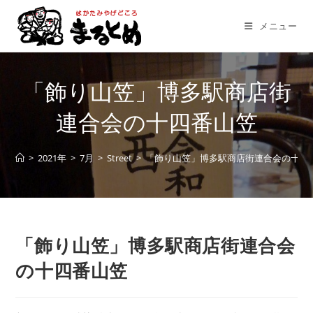
コ
ン
メニュー
テ
ン
ツ
「飾り山笠」博多駅商店街
へ
ス
連合会の十四番山笠
キ
ッ
>
2021年
>
7月
>
Street
>
「飾り山笠」博多駅商店街連合会の十四
プ
「飾り山笠」博多駅商店街連合会
の十四番山笠