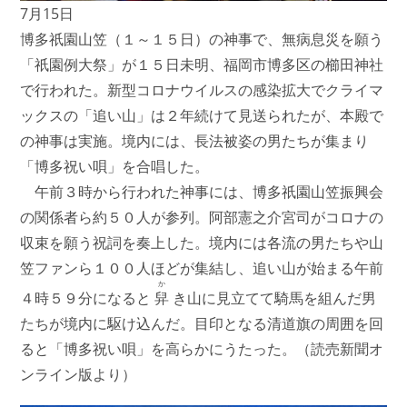
7月15日
博多祇園山笠（１～１５日）の神事で、無病息災を願う
「祇園例大祭」が１５日未明、福岡市博多区の櫛田神社
で行われた。新型コロナウイルスの感染拡大でクライマ
ックスの「追い山」は２年続けて見送られたが、本殿で
の神事は実施。境内には、長法被姿の男たちが集まり
「博多祝い唄」を合唱した。
午前３時から行われた神事には、博多祇園山笠振興会
の関係者ら約５０人が参列。阿部憲之介宮司がコロナの
収束を願う祝詞を奏上した。境内には各流の男たちや山
笠ファンら１００人ほどが集結し、追い山が始まる午前
か
４時５９分になると
舁
き山に見立てて騎馬を組んだ男
たちが境内に駆け込んだ。目印となる清道旗の周囲を回
ると「博多祝い唄」を高らかにうたった。（読売新聞オ
ンライン版より）