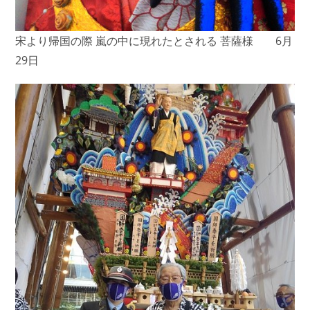
宋より帰国の際 嵐の中に現れたとされる 菩薩様 6月
29日