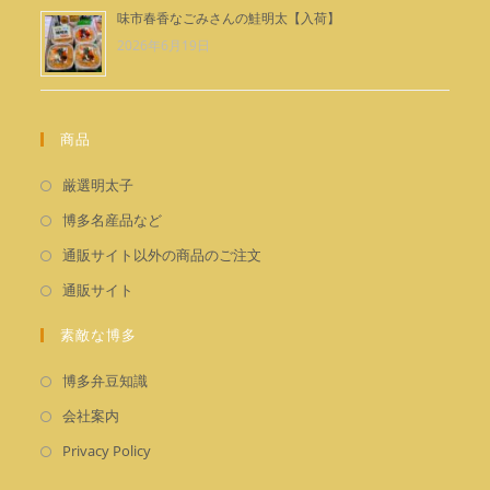
味市春香なごみさんの鮭明太【入荷】
2026年6月19日
商品
新
厳選明太子
し
新
博多名産品など
い
し
新
通販サイト以外の商品のご注文
タ
い
し
新
通販サイト
ブ
タ
い
し
で
ブ
タ
素敵な博多
い
開
で
ブ
タ
く
新
開
博多弁豆知識
で
ブ
し
く
新
開
会社案内
で
い
し
く
新
開
Privacy Policy
タ
い
し
く
ブ