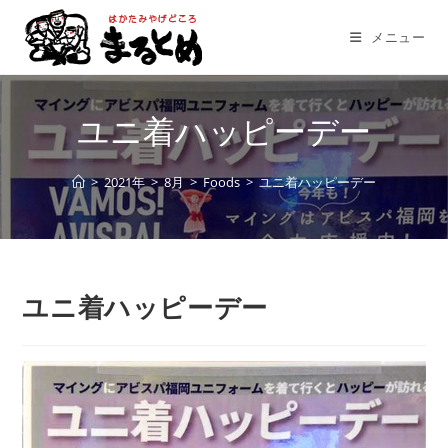
コ
ン
メニュー
テ
ン
ツ
ユニ着ハッピーデー
へ
ス
>
2021年
>
8月
>
Foods
>
ユニ着ハッピーデー
キ
ッ
プ
ユニ着ハッピーデー