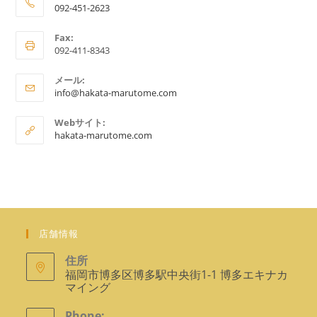
092-451-2623
ア
Fax:
プ
092-411-8343
リ
ケ
メール:
ア
ー
info@hakata-marutome.com
プ
シ
リ
Webサイト:
ョ
ケ
hakata-marutome.com
ー
ン
シ
で
ョ
ン
開
で
く
開
く
店舗情報
住所
福岡市博多区博多駅中央街1-1 博多エキナカ
マイング
Phone: