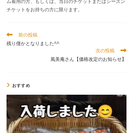
ム着用の方、もしくは、当日のチケットまたはシーズン
チケットをお持ちの方に限ります。
そ
前の投稿
の
残り僅かとなりました^^
他
次の投稿
の
記
風美庵さん【価格改定のお知らせ】
事
を
読
む
おすすめ