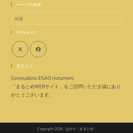
タ
い
ページ内検索
で
ブ
タ
開
で
ブ
く
開
で
く
Follow Us
開
く
新
新
店主より
し
し
い
い
Sonosakino EGAO notameni
タ
タ
「まるとめWEBサイト」をご訪問いただき誠にあり
ブ
ブ
がとうございます。
で
で
開
開
く
く
Copyright 2026 - はかた - まるとめ -