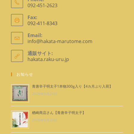
092-451-2623
ア
Fax:
プ
092-411-8343
リ
ケ
Email:
info@hakata-marutome.com
ア
ー
プ
シ
リ
通販サイト:
ョ
ケ
hakata.raku-uru.jp
ー
ン
シ
で
ョ
お知らせ
ン
開
で
く
青唐辛子明太子1本物300g入り【4カ月ぶり入荷】
開
2026年6月24日
く
楢崎商店さん【青唐辛子明太子】
2026年6月20日