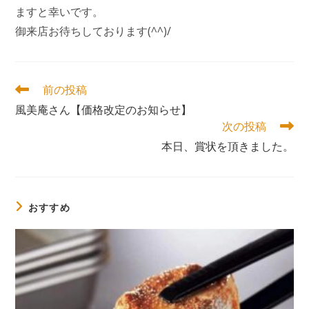
ますと幸いです。
御来店お待ちしております(^^)/
そ
前の投稿
の
風美庵さん【価格改定のお知らせ】
他
次の投稿
の
記
本日、賞状を頂きました。
事
を
読
む
おすすめ