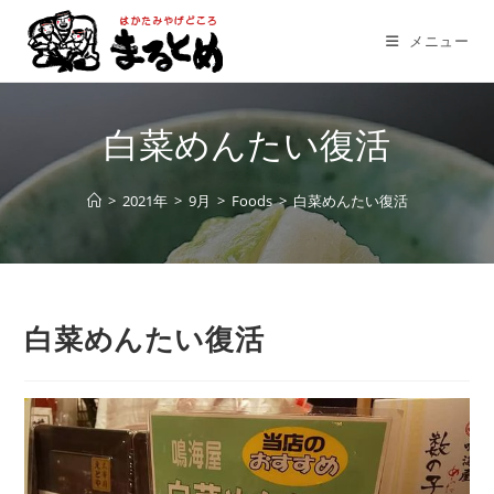
コ
ン
メニュー
テ
ン
ツ
白菜めんたい復活
へ
ス
>
2021年
>
9月
>
Foods
>
白菜めんたい復活
キ
ッ
プ
白菜めんたい復活