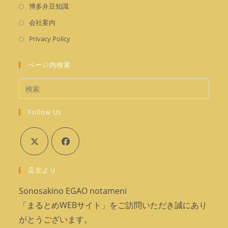
タ
く
新
開
博多弁豆知識
で
ブ
し
く
新
開
会社案内
で
い
し
く
新
開
Privacy Policy
タ
い
し
く
ブ
タ
い
ページ内検索
で
ブ
タ
開
で
ブ
く
開
で
く
Follow Us
開
く
新
新
店主より
し
し
い
い
Sonosakino EGAO notameni
タ
タ
「まるとめWEBサイト」をご訪問いただき誠にあり
ブ
ブ
がとうございます。
で
で