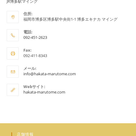
JR博多駅マイング
住所:
福岡市博多区博多駅中央街1-1 博多エキナカ マイング
電話:
092-451-2623
ア
Fax:
プ
092-411-8343
リ
ケ
メール:
ア
ー
info@hakata-marutome.com
プ
シ
リ
Webサイト:
ョ
ケ
hakata-marutome.com
ー
ン
シ
で
ョ
ン
開
で
く
開
く
店舗情報