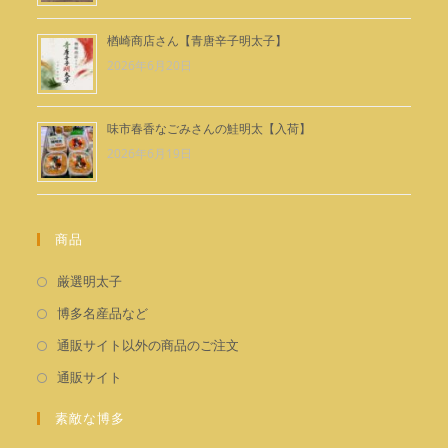
楢崎商店さん【青唐辛子明太子】
2026年6月20日
味市春香なごみさんの鮭明太【入荷】
2026年6月19日
商品
新
厳選明太子
し
新
博多名産品など
い
し
新
通販サイト以外の商品のご注文
タ
い
し
新
通販サイト
ブ
タ
い
し
で
ブ
タ
素敵な博多
い
開
で
ブ