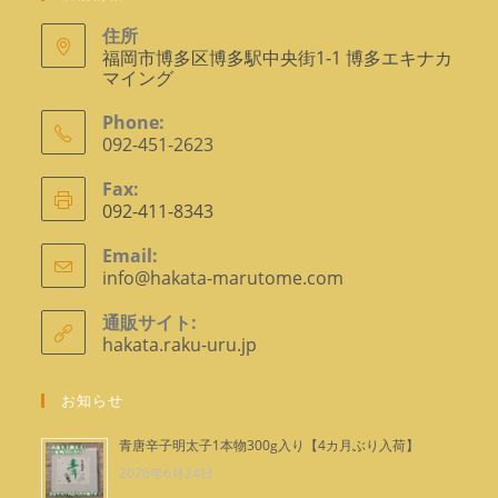
住所
福岡市博多区博多駅中央街1-1 博多エキナカ
マイング
Phone:
092-451-2623
ア
Fax:
プ
092-411-8343
リ
ケ
Email:
info@hakata-marutome.com
ア
ー
プ
シ
リ
通販サイト:
ョ
ケ
hakata.raku-uru.jp
ー
ン
シ
で
ョ
お知らせ
ン
開
で
く
青唐辛子明太子1本物300g入り【4カ月ぶり入荷】
開
2026年6月24日
く