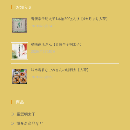
シ
で
ョ
お知らせ
ン
開
で
く
青唐辛子明太子1本物300g入り【4カ月ぶり入荷】
開
2026年6月24日
く
楢崎商店さん【青唐辛子明太子】
2026年6月20日
味市春香なごみさんの鮭明太【入荷】
2026年6月19日
商品
新
厳選明太子
し
新
博多名産品など
い
し