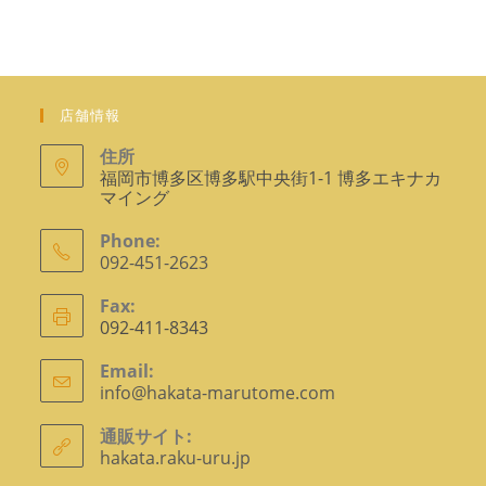
で
ョ
ン
開
で
く
開
く
店舗情報
住所
福岡市博多区博多駅中央街1-1 博多エキナカ
マイング
Phone:
092-451-2623
ア
Fax:
プ
092-411-8343
リ
ケ
Email:
info@hakata-marutome.com
ア
ー
プ
シ
リ
通販サイト:
ョ
ケ
hakata.raku-uru.jp
ー
ン