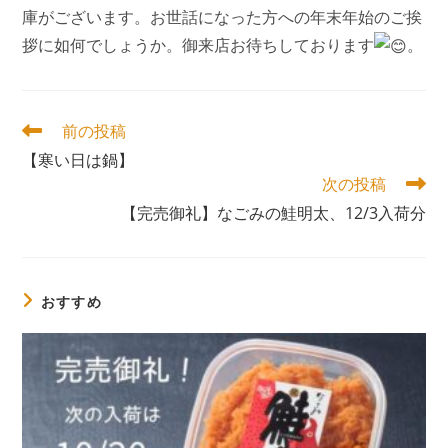
庫がございます。お世話になった方への年末年始のご挨
拶に如何でしょうか。御来店お待ちしております
。
そ
前の投稿
の
【寒い日は鍋】
他
次の投稿
の
記
【完売御礼】なごみの鮭明太、12/3入荷分
事
を
読
む
おすすめ