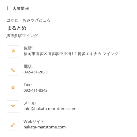
店舗情報
はかた おみやげどころ
まるとめ
JR博多駅マイング
住所:
福岡市博多区博多駅中央街1-1 博多エキナカ マイング
電話:
092-451-2623
ア
Fax:
プ
092-411-8343
リ
ケ
メール:
ア
ー
info@hakata-marutome.com
プ
シ
リ
Webサイト:
ョ
ケ
hakata-marutome.com
ー
ン
シ