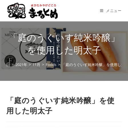
コ
ン
メニュー
テ
ン
ツ
「庭のうぐいす純米吟醸」
へ
ス
を使用した明太子
キ
ッ
>
2021年
>
11月
>
Foods
>
「庭のうぐいす純米吟醸」を使用した
プ
「庭のうぐいす純米吟醸」を使
用した明太子