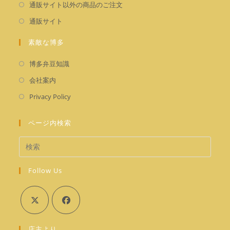
新
通販サイト以外の商品のご注文
タ
い
し
新
通販サイト
ブ
タ
い
し
で
ブ
タ
素敵な博多
い
開
で
ブ
タ
く
新
開
博多弁豆知識
で
ブ
し
く
新
開
会社案内
で
い
し
く
新
開
Privacy Policy
タ
い
し
く
ブ
タ
い
ページ内検索
で
ブ
タ
開
で
ブ
く
開
で
く
Follow Us
開
く
新
新
店主より