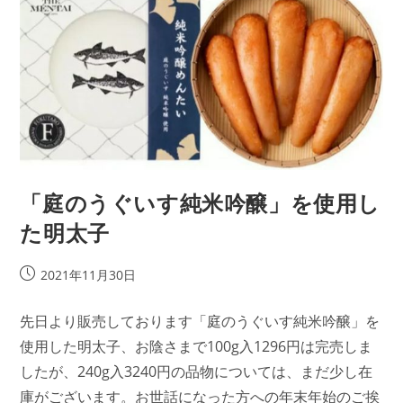
「庭のうぐいす純米吟醸」を使用し
た明太子
投
2021年11月30日
稿
公
先日より販売しております「庭のうぐいす純米吟醸」を
開
使用した明太子、お陰さまで100g入1296円は完売しま
日:
したが、240g入3240円の品物については、まだ少し在
庫がございます。お世話になった方への年末年始のご挨