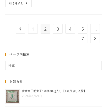
【完
続きを読む
売
御
礼】
な
ご
み
の
1
2
3
4
5
…
前のページヘ
鮭
明
太、
7
次のペ
11/12
入
荷
分
ページ内検索
お知らせ
青唐辛子明太子1本物300g入り【4カ月ぶり入荷】
2026年6月24日