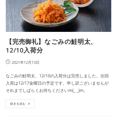
【完売御礼】なごみの鮭明太、
12/10入荷分
投
2021年12月13日
稿
公
なごみの鮭明太、12/10の入荷分は完売しました。次回
開
入荷は12/17金曜日の予定です。申し訳ございませんが
日:
それまでしばらくお待ちくださいm(_ _)m。
【完
続きを読む
売
御
礼】