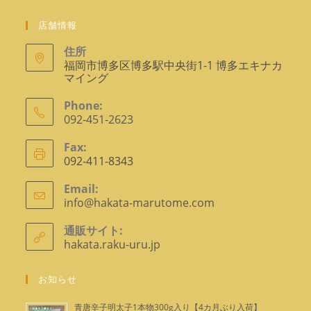
く
店舗情報
住所
福岡市博多区博多駅中央街1-1 博多エキナカ
マイング
Phone:
092-451-2623
ア
Fax:
プ
092-411-8343
リ
ケ
Email:
info@hakata-marutome.com
ア
ー
プ
シ
リ
通販サイト:
ョ
ケ
hakata.raku-uru.jp
ー
ン
シ
で
ョ
お知らせ
ン
開
で
く
青唐辛子明太子1本物300g入り【4カ月ぶり入荷】