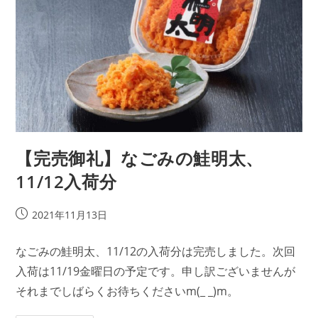
入
荷
分
【完売御礼】なごみの鮭明太、
11/12入荷分
投
2021年11月13日
稿
公
なごみの鮭明太、11/12の入荷分は完売しました。次回
開
入荷は11/19金曜日の予定です。申し訳ございませんが
日:
それまでしばらくお待ちくださいm(_ _)m。