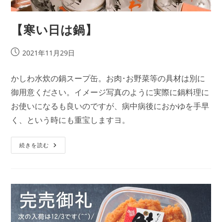
【寒い日は鍋】
投
2021年11月29日
稿
公
かしわ水炊の鍋スープ缶。お肉･お野菜等の具材は別に
開
御用意ください。イメージ写真のように実際に鍋料理に
日:
お使いになるも良いのですが、病中病後におかゆを手早
く、という時にも重宝しますヨ。
【寒
続きを読む
い
日
は
鍋】