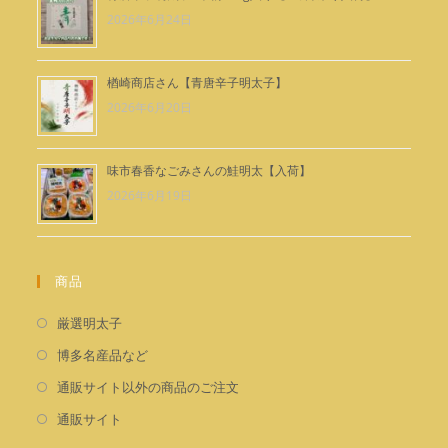
開
2026年6月24日
く
楢崎商店さん【青唐辛子明太子】
2026年6月20日
味市春香なごみさんの鮭明太【入荷】
2026年6月19日
商品
新
厳選明太子
し
新
博多名産品など
い
し
新
通販サイト以外の商品のご注文
タ
い
し
新
通販サイト
ブ
タ
い
し
で