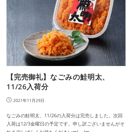
【完売御礼】なごみの鮭明太、
11/26入荷分
投
2021年11月29日
稿
公
なごみの鮭明太、11/26の入荷分は完売しました。次回
開
入荷は12/3金曜日の予定です。申し訳ございませんがそ
日: