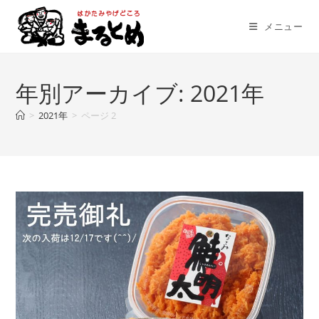
コ
ン
メニュー
テ
ン
ツ
年別アーカイブ: 2021年
へ
ス
>
2021年
>
ページ 2
キ
ッ
プ