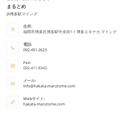
まるとめ
JR博多駅マイング
住所:
福岡市博多区博多駅中央街1-1 博多エキナカ マイング
電話:
092-451-2623
ア
Fax:
プ
092-411-8343
リ
ケ
メール:
ア
ー
info@hakata-marutome.com
プ
シ
リ
Webサイト:
ョ
ケ
hakata-marutome.com
ー
ン
シ
で
ョ
ン
開
で
く
開