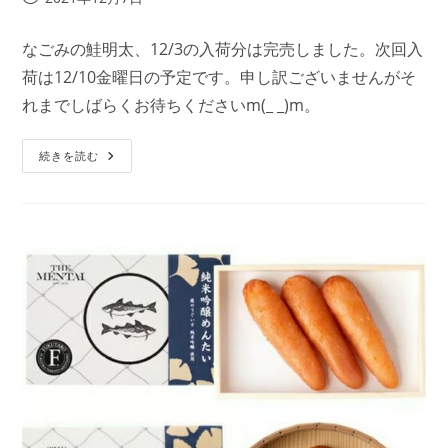
稿
公
なごみの鮭明太、12/3の入荷分は完売しました。次回入
開
荷は12/10金曜日の予定です。申し訳ございませんがそ
日:
れまでしばらくお待ちくださいm(_ _)m。
【完
続きを読む
売
御
礼】
な
ご
み
の
鮭
明
太、
12/3
入
荷
分