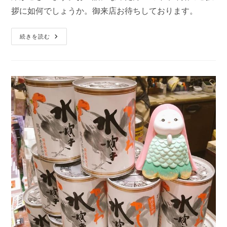
拶に如何でしょうか。御来店お待ちしております。
「庭
続きを読む
の
う
ぐ
い
す
純
米
吟
醸」
を
使
用
し
た
明
太
子