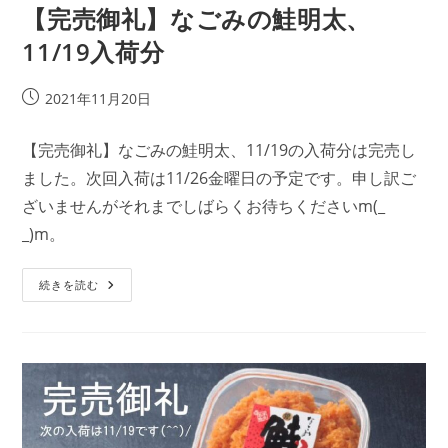
【完売御礼】なごみの鮭明太、
11/19入荷分
投
2021年11月20日
稿
公
【完売御礼】なごみの鮭明太、11/19の入荷分は完売し
開
ました。次回入荷は11/26金曜日の予定です。申し訳ご
日:
ざいませんがそれまでしばらくお待ちくださいm(_
_)m。
【完
続きを読む
売
御
礼】
な
ご
み
の
鮭
明
太、
11/19