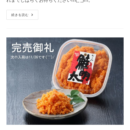
れまでしばらくお待ちくださいm(_ _)m。
【完
続きを読む
売
御
礼】
な
ご
み
の
鮭
明
太、
11/26
入
荷
分