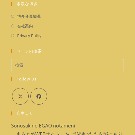
ブ
タ
素敵な博多
い
開
で
ブ
タ
く
新
開
博多弁豆知識
で
ブ
し
く
新
開
会社案内
で
い
し
く
新
開
Privacy Policy
タ
い
し
く
ブ
タ
い
ページ内検索
で
ブ
タ
開
で
ブ
く
開
で
く
Follow Us
開
く
新
新
店主より
し
し
い
い
Sonosakino EGAO notameni
タ
タ
「まるとめWEBサイト」をご訪問いただき誠にあり