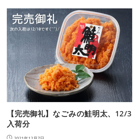
な
ご
み
の
鮭
明
太、
12/10
入
荷
分
【完売御礼】なごみの鮭明太、12/3
入荷分
投
2021年12月7日