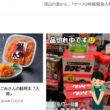
「深山の直かん」1ケース(48個)緊急入
なごみさんの鮭明太『入
荷』
2024年12月21日