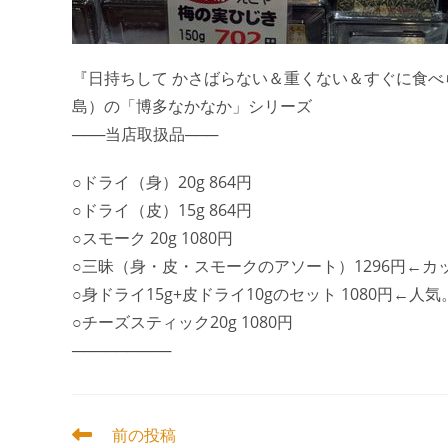
『日持ちして かさばらない＆重くない＆すぐに食
島）の「博多なかなか」シリーズ
───当店取扱品───
○ドライ（身）20g 864円
○ドライ（皮）15g 864円
○スモーク 20g 1080円
○三昧（身・皮・スモークのアソート）1296円←カッ
○身ドライ15g+皮ドライ10gのセット 1080円←人気
○チーズスティック20g 1080円
─────────
そ
前の投稿