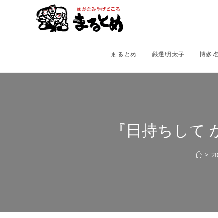
コ
ン
テ
ン
ツ
まるとめ
厳選明太子
博多
へ
ス
キ
ッ
プ
『日持ちして
>
2