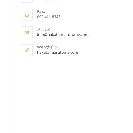
ア
Fax:
プ
092-411-8343
リ
ケ
メール:
ア
ー
info@hakata-marutome.com
プ
シ
リ
Webサイト:
ョ
ケ
hakata-marutome.com
ー
ン
シ
で
ョ
ン
開
で
く
開
く