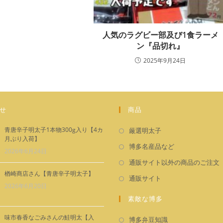
人気のラグビー部及び1食ラーメ
ン『品切れ』
2025年9月24日
せ
商品
新
青唐辛子明太子1本物300g入り【4カ
厳選明太子
月ぶり入荷】
し
新
博多名産品など
2026年6月24日
い
し
通販サイト以外の商品のご注文
タ
い
楢崎商店さん【青唐辛子明太子】
新
通販サイト
ブ
タ
2026年6月20日
し
で
ブ
素敵な博多
い
開
で
タ
く
味市春香なごみさんの鮭明太【入
新
開
博多弁豆知識