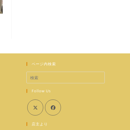
ページ内検索
Follow Us
新
し
い
タ
新
新
ブ
店主より
し
し
で