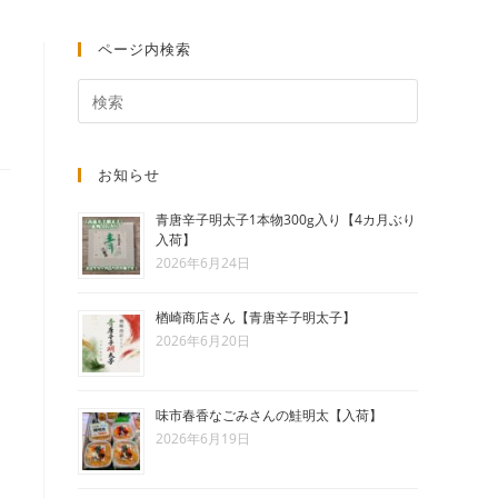
ト
ページ内検索
の
お知らせ
検
青唐辛子明太子1本物300g入り【4カ月ぶり
入荷】
2026年6月24日
索
楢崎商店さん【青唐辛子明太子】
2026年6月20日
を
味市春香なごみさんの鮭明太【入荷】
2026年6月19日
ト