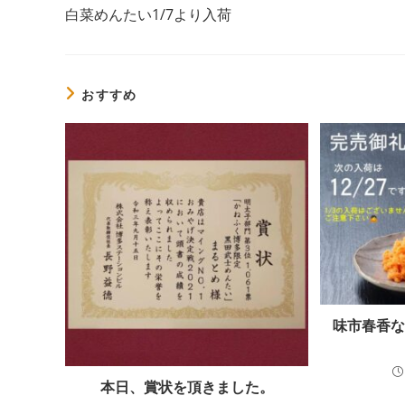
の
白菜めんたい1/7より入荷
他
の
記
事
を
おすすめ
読
む
味市春香
本日、賞状を頂きました。