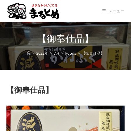
コ
ン
メニュー
テ
ン
ツ
【御奉仕品】
へ
ス
>
2022年
>
7月
>
Foods
>
【御奉仕品】
キ
ッ
プ
【御奉仕品】