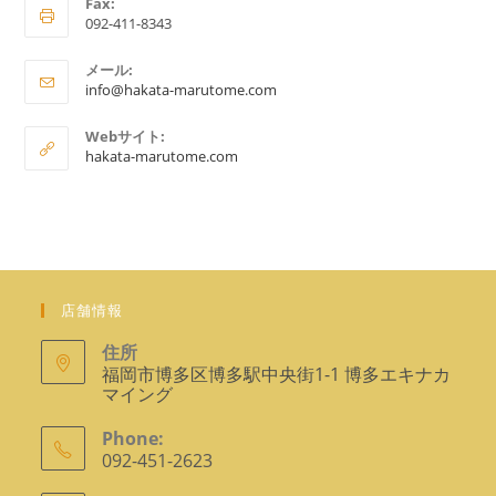
Fax:
プ
092-411-8343
リ
ケ
メール:
ア
ー
info@hakata-marutome.com
プ
シ
リ
Webサイト:
ョ
ケ
hakata-marutome.com
ー
ン
シ
で
ョ
ン
開
で
く
開
く
店舗情報
住所
福岡市博多区博多駅中央街1-1 博多エキナカ
マイング
Phone:
092-451-2623
ア