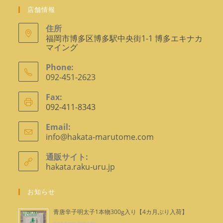
店舗情報
住所
福岡市博多区博多駅中央街1-1 博多エキナカ
マイング
Phone:
092-451-2623
ア
Fax:
プ
092-411-8343
リ
ケ
Email:
info@hakata-marutome.com
ア
ー
プ
シ
リ
通販サイト:
ョ
ケ
hakata.raku-uru.jp
ー
ン
シ
で
ョ
お知らせ
ン
開
で
く
青唐辛子明太子1本物300g入り【4カ月ぶり入荷】
開