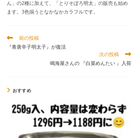
ん」の2種に加えて、「とりそぼろ明太」の販売も始め
ます。3色揃うとなかなかカラフルです。
そ
前の投稿
の
『青唐辛子明太子』が復活
他
次の投稿
の
記
鳴海屋さんの 『白菜めんたい 』入荷
事
を
読
む
おすすめ