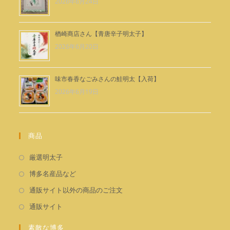
2026年6月24日
く
楢崎商店さん【青唐辛子明太子】
2026年6月20日
味市春香なごみさんの鮭明太【入荷】
2026年6月19日
商品
新
厳選明太子
し
新
博多名産品など
い
し
新
通販サイト以外の商品のご注文
タ
い
し
新
通販サイト
ブ
タ
い
し
で
ブ
タ
素敵な博多