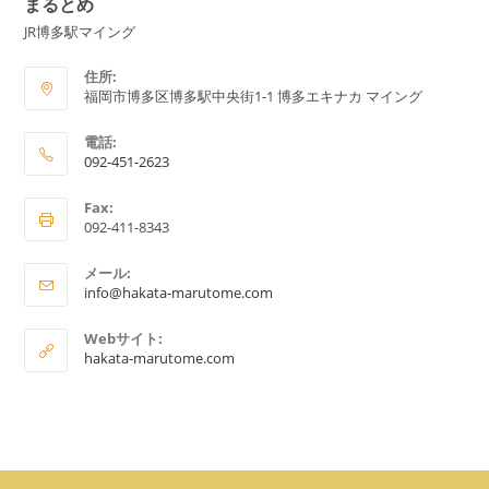
まるとめ
JR博多駅マイング
住所:
福岡市博多区博多駅中央街1-1 博多エキナカ マイング
電話:
092-451-2623
ア
Fax:
プ
092-411-8343
リ
ケ
メール:
ア
ー
info@hakata-marutome.com
プ
シ
リ
Webサイト:
ョ
ケ
hakata-marutome.com
ー
ン
シ
で
ョ
ン
開
で
く
開
く