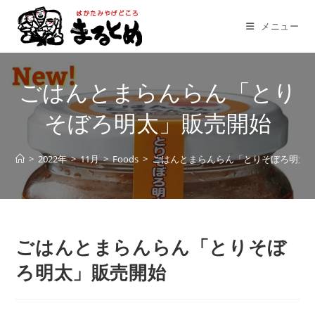
コ
ン
メニュー
テ
ン
ツ
ごはんとまらんらん「とり
へ
ス
そぼろ明太」販売開始
キ
ッ
>
2022年
>
11月
>
Foods
>
ごはんとまらんらん「とりそぼろ明太
プ
ごはんとまらんらん「とりそぼ
ろ明太」販売開始