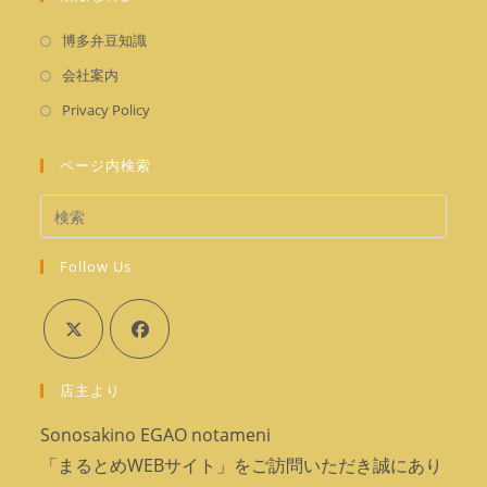
い
開
で
ブ
タ
く
新
開
博多弁豆知識
で
ブ
し
く
新
開
会社案内
で
い
し
く
新
開
Privacy Policy
タ
い
し
く
ブ
タ
い
ページ内検索
で
ブ
タ
開
で
ブ
く
開
で
く
Follow Us
開
く
新
新
店主より
し
し
い
い
Sonosakino EGAO notameni
タ
タ
「まるとめWEBサイト」をご訪問いただき誠にあり
ブ
ブ