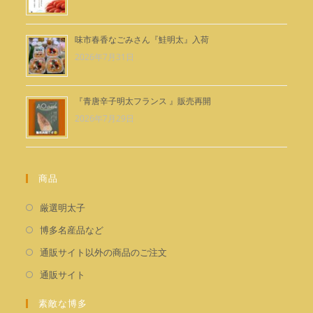
味市春香なごみさん『鮭明太』入荷
2026年7月31日
『青唐辛子明太フランス 』販売再開
2026年7月29日
商品
新
厳選明太子
し
新
博多名産品など
い
し
新
通販サイト以外の商品のご注文
タ
い
し
新
通販サイト
ブ
タ
い
し
で
ブ
タ
素敵な博多
い
開