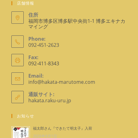
店舗情報
住所
福岡市博多区博多駅中央街1-1 博多エキナカ
マイング
Phone:
092-451-2623
ア
Fax:
プ
092-411-8343
リ
ケ
Email:
info@hakata-marutome.com
ア
ー
プ
シ
リ
通販サイト:
ョ
ケ
hakata.raku-uru.jp
ー
ン
シ
で
ョ
お知らせ
ン
開
で
く
福太郎さん『できたて明太子』入荷
開
2026年8月1日
く