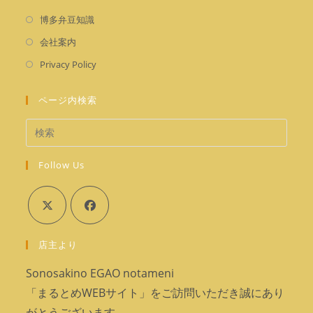
で
ブ
タ
く
新
開
博多弁豆知識
で
ブ
し
く
新
開
会社案内
で
い
し
く
新
開
Privacy Policy
タ
い
し
く
ブ
タ
い
ページ内検索
で
ブ
タ
開
で
ブ
く
開
で
く
Follow Us
開
く
新
新
店主より
し
し
い
い
Sonosakino EGAO notameni
タ
タ
「まるとめWEBサイト」をご訪問いただき誠にあり
ブ
ブ
がとうございます。