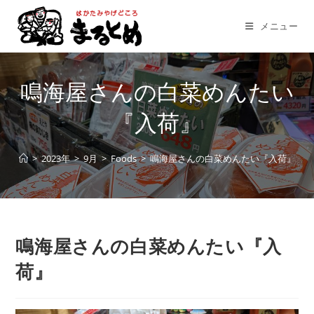
コ
ン
メニュー
テ
ン
ツ
鳴海屋さんの白菜めんたい
へ
ス
『入荷』
キ
ッ
>
2023年
>
9月
>
Foods
>
鳴海屋さんの白菜めんたい『入荷』
プ
鳴海屋さんの白菜めんたい『入
荷』