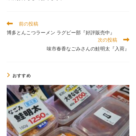
そ
前の投稿
の
博多とんこつラーメン ラグビー部『好評販売中』
他
次の投稿
の
記
味市春香なごみさんの鮭明太『入荷』
事
を
読
む
おすすめ