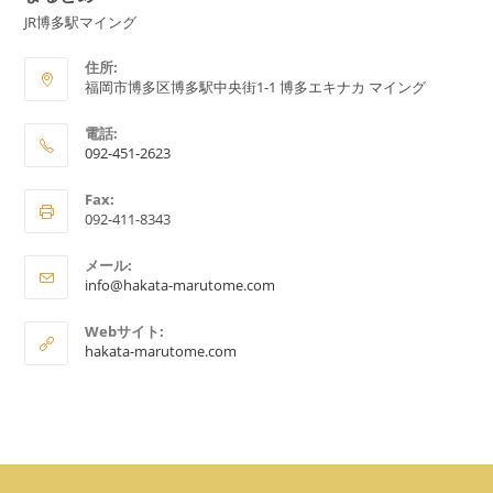
JR博多駅マイング
住所:
福岡市博多区博多駅中央街1-1 博多エキナカ マイング
電話:
092-451-2623
ア
Fax:
プ
092-411-8343
リ
ケ
メール:
ア
ー
info@hakata-marutome.com
プ
シ
リ
Webサイト:
ョ
ケ
hakata-marutome.com
ー
ン
シ
で
ョ
ン
開
で
く
開
く