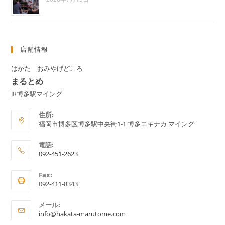
店舗情報
はかた おみやげどころ
まるとめ
JR博多駅マイング
住所:
福岡市博多区博多駅中央街1-1 博多エキナカ マイング
電話:
092-451-2623
ア
Fax:
プ
092-411-8343
リ
ケ
メール:
ア
ー
info@hakata-marutome.com
プ