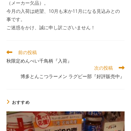
（メーカー欠品）。
今月の入荷は絶望、10月も末か11月になる見込みとの
事です。
ご迷惑をかけ、誠に申し訳ございません！
そ
前の投稿
の
秋限定めんべい千鳥柄『入荷』
他
次の投稿
の
記
博多とんこつラーメン ラグビー部『好評販売中』
事
を
読
む
おすすめ