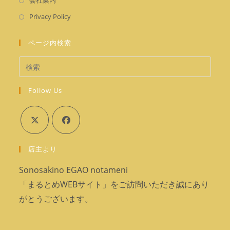
会社案内
で
い
し
く
新
開
Privacy Policy
タ
い
し
く
ブ
タ
い
ページ内検索
で
ブ
タ
開
で
ブ
く
開
で
く
Follow Us
開
く
新
新
店主より
し
し
い
い
Sonosakino EGAO notameni
タ
タ
「まるとめWEBサイト」をご訪問いただき誠にあり
ブ
ブ
がとうございます。
で
で
開
開
く
く