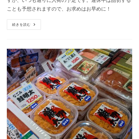
すが、いつも通りに入荷の予定です。連休中は品切する
ことも予想されますので、お求めはお早めに！
味
続きを読む
市
春
香
な
ご
み
さ
ん
の
鮭
明
太
『入
荷』