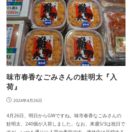
味市春香なごみさんの鮭明太『入
荷』
投
2024年4月26日
稿
公
4月26日、明日からGWですね。味市春香なごみさんの
開
鮭明太、240個が入荷しました。なお、来週5/3は祝日で
日: