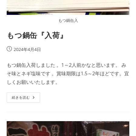
もつ鍋缶入
もつ鍋缶『入荷』
投
2024年4月4日
稿
公
もつ鍋缶入荷しました 。1～2人前かなと思います。 み
開
そ味とネギ塩味です 。賞味期限は1.5～2年ほどです。宜
日:
しくお願いいたします。
も
続きを読む
つ
鍋
缶
『入
荷』