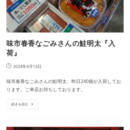
味市春香なごみさんの鮭明太『入
荷』
投
2024年4月13日
稿
公
味市春香なごみさんの鮭明太、昨日240個が入荷してお
開
ります。ご来店お待ちしております。
日:
味
続きを読む
市
春
香
な
ご
み