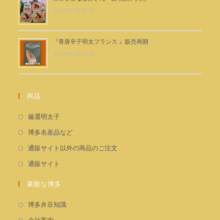
2026年7月31日
『青唐辛子明太フランス 』販売再開
2026年7月29日
商品
新
厳選明太子
し
新
博多名産品など
い
し
新
通販サイト以外の商品のご注文
タ
い
し
新
通販サイト
ブ
タ
い
し
で
ブ
タ
素敵な博多
い
開
で
ブ
タ
く
新
開
博多弁豆知識
で
ブ
し
く
新
開