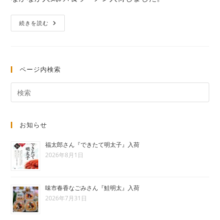
開
日:
な
続きを読む
か
な
か
1
食
ラ
ページ内検索
ー
メ
ン
『入
荷』
お知らせ
福太郎さん『できたて明太子』入荷
2026年8月1日
味市春香なごみさん『鮭明太』入荷
2026年7月31日