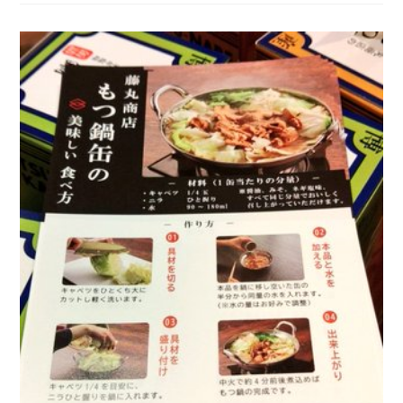
た
い
『入
荷』