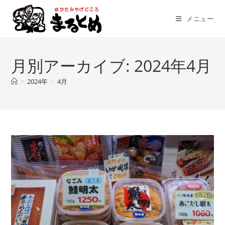
コ
ン
メニュー
テ
ン
ツ
月別アーカイブ: 2024年4月
へ
ス
>
2024年
>
4月
キ
ッ
プ