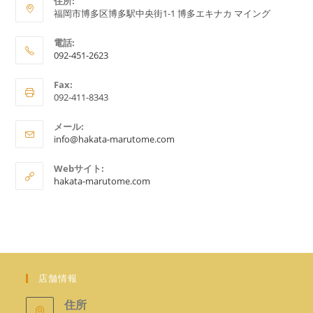
住所:
福岡市博多区博多駅中央街1-1 博多エキナカ マイング
電話:
092-451-2623
ア
Fax:
プ
092-411-8343
リ
ケ
メール:
ア
ー
info@hakata-marutome.com
プ
シ
リ
Webサイト:
ョ
ケ
hakata-marutome.com
ー
ン
シ
で
ョ
ン
開
で
く
開
く
店舗情報
住所