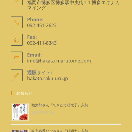
福岡市博多区博多駅中央街1-1 博多エキナカ
マイング
Phone:
092-451-2623
ア
Fax:
プ
092-411-8343
リ
ケ
Email:
info@hakata-marutome.com
ア
ー
プ
シ
リ
通販サイト:
ョ
ケ
hakata.raku-uru.jp
ー
ン
シ
で
ョ
お知らせ
ン
開
で
く
福太郎さん『できたて明太子』入荷
開
2026年8月1日
く
味市春香なごみさん『鮭明太』入荷