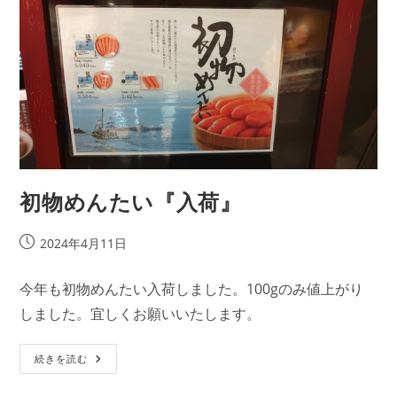
さ
ん
の
鮭
明
太
『入
荷』
初物めんたい『入荷』
投
2024年4月11日
稿
公
今年も初物めんたい入荷しました。100gのみ値上がり
開
しました。宜しくお願いいたします。
日:
初
続きを読む
物
め
ん