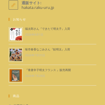
リ
通販サイト:
ョ
ケ
hakata.raku-uru.jp
ー
ン
シ
で
ョ
お知らせ
ン
開
で
く
福太郎さん『できたて明太子』入荷
開
2026年8月1日
く
味市春香なごみさん『鮭明太』入荷
2026年7月31日
『青唐辛子明太フランス 』販売再開
2026年7月29日
商品
新