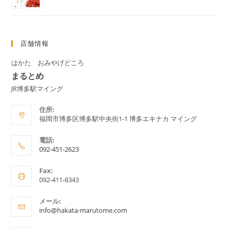
店舗情報
はかた おみやげどころ
まるとめ
JR博多駅マイング
住所:
福岡市博多区博多駅中央街1-1 博多エキナカ マイング
電話:
092-451-2623
ア
Fax:
プ
092-411-8343
リ
ケ
メール:
ア
ー
info@hakata-marutome.com
プ
シ
リ