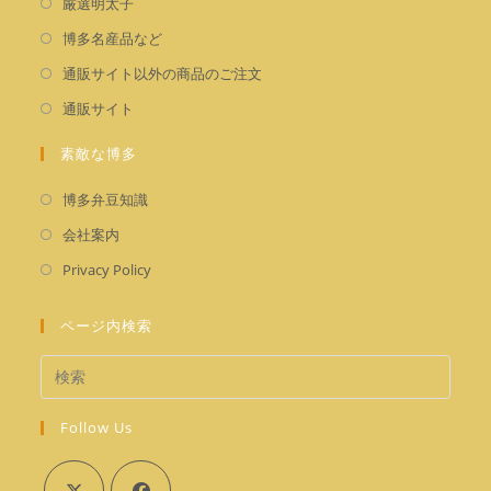
厳選明太子
し
新
博多名産品など
い
し
新
通販サイト以外の商品のご注文
タ
い
し
新
通販サイト
ブ
タ
い
し
で
ブ
タ
素敵な博多
い
開
で
ブ
タ
く
新
開
博多弁豆知識
で
ブ
し
く
新
開
会社案内
で
い
し
く
新
開
Privacy Policy
タ
い
し
く
ブ
タ
い
ページ内検索
で
ブ
タ
開
で
ブ
く
開
で
く
Follow Us
開
く