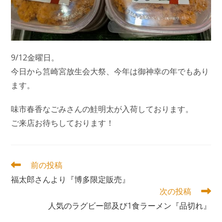
9/12金曜日。
今日から筥崎宮放生会大祭、今年は御神幸の年でもあり
ます。
味市春香なごみさんの鮭明太が入荷しております。
ご来店お待ちしております！
そ
前の投稿
の
福太郎さんより『博多限定販売』
他
次の投稿
の
記
人気のラグビー部及び1食ラーメン『品切れ』
事
を