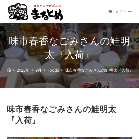
コ
ン
メニュー
テ
ン
ツ
味市春香なごみさんの鮭明
へ
ス
太『入荷』
キ
ッ
>
2025年
>
9月
>
Foods
>
味市春香なごみさんの鮭明太『入荷』
プ
味市春香なごみさんの鮭明太
『入荷』