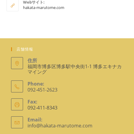
Webサイト:
ョ
ケ
hakata-marutome.com
ー
ン
シ
で
ョ
ン
開
で
く
開
く
店舗情報
住所
福岡市博多区博多駅中央街1-1 博多エキナカ
マイング
Phone:
092-451-2623
ア
Fax:
プ
092-411-8343
リ
ケ
Email:
info@hakata-marutome.com
ア
ー
プ
シ