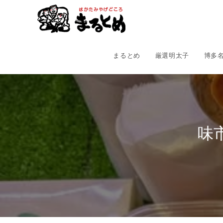
コ
ン
テ
ン
ツ
まるとめ
厳選明太子
博多
へ
ス
キ
ッ
プ
味