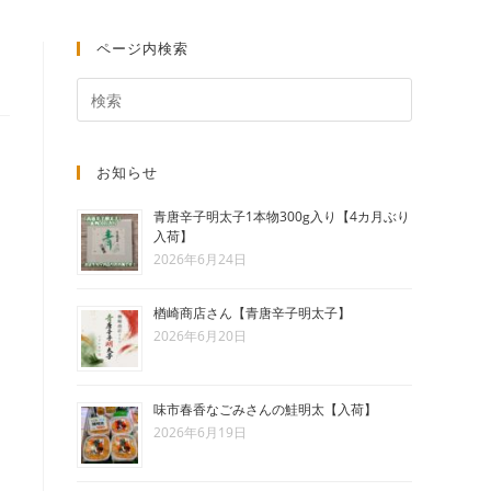
ト
ページ内検索
の
お知らせ
検
青唐辛子明太子1本物300g入り【4カ月ぶり
入荷】
2026年6月24日
索
楢崎商店さん【青唐辛子明太子】
2026年6月20日
を
味市春香なごみさんの鮭明太【入荷】
2026年6月19日
ト