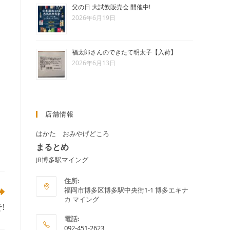
父の日 大試飲販売会 開催中!
グ
2026年6月19日
福太郎さんのできたて明太子【入荷】
ル
2026年6月13日
店舗情報
はかた おみやげどころ
まるとめ
JR博多駅マイング
住所:
福岡市博多区博多駅中央街1-1 博多エキナ
カ マイング
!
電話:
092-451-2623