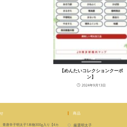
【めんたいコレクションクーポ
ン】
2024年9月13日
せ
商品
新
青唐辛子明太子1本物300g入り【4カ
厳選明太子