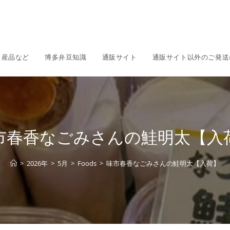
名産品など
博多弁豆知識
通販サイト
通販サイト以外のご発送
市春香なごみさんの鮭明太【入
>
2026年
>
5月
>
Foods
>
味市春香なごみさんの鮭明太【入荷】