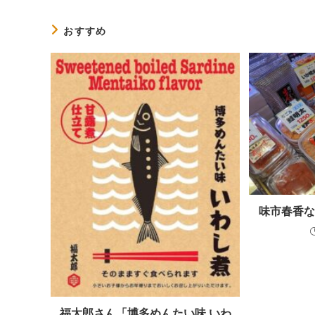
記
事
を
おすすめ
読
む
味市春香
福太郎さん「博多めんたい味 いわ