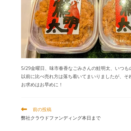
5/29金曜日、味市春香なごみさんの鮭明太、いつも
以前に比べ売れ方は落ち着いてまいりましたが、そ
お求めはお早めに！
そ
前の投稿
の
弊社クラウドファンディング本日まで
他
の