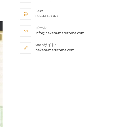
ア
Fax:
プ
092-411-8343
リ
ケ
メール:
ア
ー
info@hakata-marutome.com
プ
シ
リ
Webサイト:
ョ
ケ
hakata-marutome.com
ー
ン
シ
で
ョ
ン
開
で
く
開
く