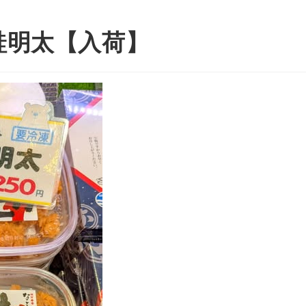
鮭明太【入荷】