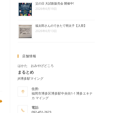
父の日 大試飲販売会 開催中!
グ
2026年6月19日
福太郎さんのできたて明太子【入荷】
ル
2026年6月13日
店舗情報
はかた おみやげどころ
まるとめ
JR博多駅マイング
住所:
福岡市博多区博多駅中央街1-1 博多エキナ
カ マイング
電話:
。
092-451-2623