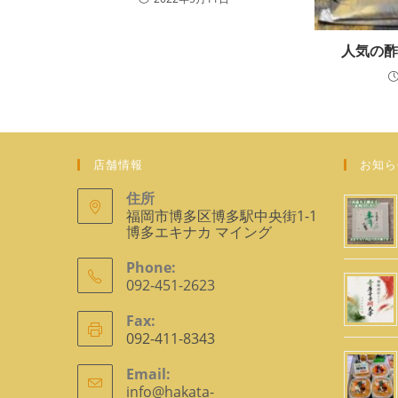
人気の
店舗情報
お知ら
住所
福岡市博多区博多駅中央街1-1
博多エキナカ マイング
Phone:
092-451-2623
ア
Fax:
プ
092-411-8343
リ
ケ
Email:
info@hakata-
ー