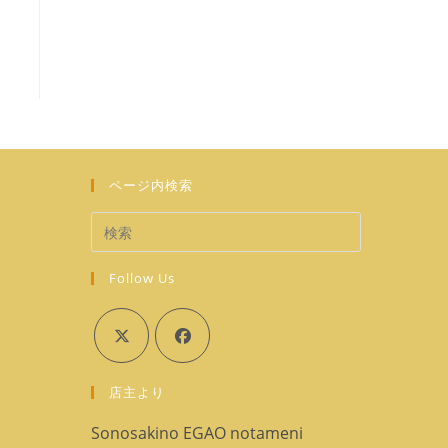
ページ内検索
Follow Us
新
し
い
タ
新
新
ブ
店主より
し
し
で
い
い
Sonosakino EGAO notameni
開