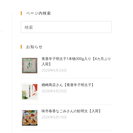
ト
ページ内検索
の
お知らせ
検
青唐辛子明太子1本物300g入り【4カ月ぶり
入荷】
2026年6月24日
索
楢崎商店さん【青唐辛子明太子】
2026年6月20日
を
味市春香なごみさんの鮭明太【入荷】
2026年6月19日
ト