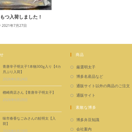
酢もつ入荷しました！
2021年7月27日
せ
商品
新
青唐辛子明太子1本物300g入り【4カ
厳選明太子
月ぶり入荷】
し
新
博多名産品など
2026年6月24日
い
し
通販サイト以外の商品のご注文
タ
い
楢崎商店さん【青唐辛子明太子】
新
通販サイト
ブ
タ
2026年6月20日
し
で
ブ
素敵な博多
い
開
で
タ
く
味市春香なごみさんの鮭明太【入
新
開
博多弁豆知識
ブ
荷】
し
く
新
会社案内
で
2026年6月19日