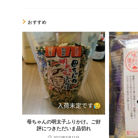
の
記
事
を
おすすめ
読
む
母ちゃんの明太子ふりかけ。ご好
評につきただいま品切れ
2022年5月11日