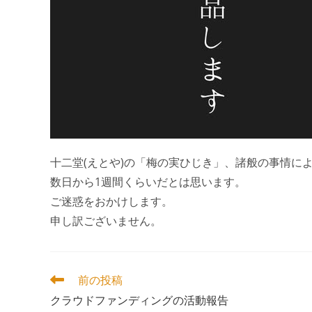
十二堂(えとや)の「梅の実ひじき」、諸般の事情に
数日から1週間くらいだとは思います。
ご迷惑をおかけします。
申し訳ございません。
そ
前の投稿
の
クラウドファンディングの活動報告
他