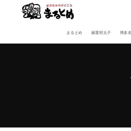
コ
ン
テ
ン
ツ
まるとめ
厳選明太子
博多
へ
ス
キ
ッ
プ