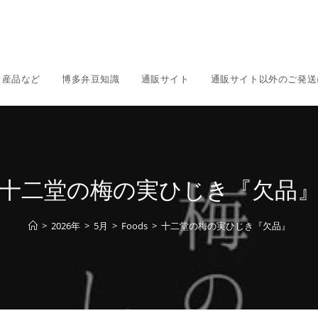
名産品など
博多弁豆知識
通販サイト
通販サイト以外のご発送
十二堂の梅の実ひじき『欠品
>
2026年
>
5月
>
Foods
>
十二堂の梅の実ひじき『欠品』