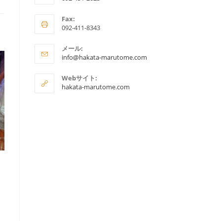
ア
Fax:
プ
092-411-8343
リ
ケ
メール:
ア
ー
info@hakata-marutome.com
プ
シ
リ
Webサイト:
ョ
ケ
hakata-marutome.com
ー
ン
シ
で
ョ
ン
開
で
く
開
く