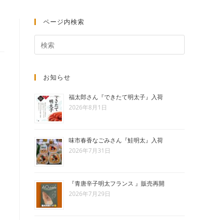
ト
ページ内検索
の
お知らせ
検
福太郎さん『できたて明太子』入荷
2026年8月1日
索
味市春香なごみさん『鮭明太』入荷
2026年7月31日
を
『青唐辛子明太フランス 』販売再開
2026年7月29日
ト