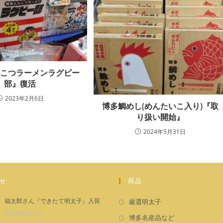
んこつラーメンラグビー
部』復活
2023年2月6日
博多鯛めし(めんたいこ入り)『取
り扱い開始』
2024年5月31日
せ
商品
新
福太郎さん『できたて明太子』入荷
厳選明太子
し
2026年8月1日
新
博多名産品など