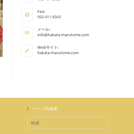
ア
Fax:
プ
092-411-8343
リ
ケ
メール:
ア
ー
info@hakata-marutome.com
プ
シ
リ
Webサイト:
ョ
ケ
hakata-marutome.com
ー
ン
シ
で
ョ
ン
開
で
く
開
く
ページ内検索