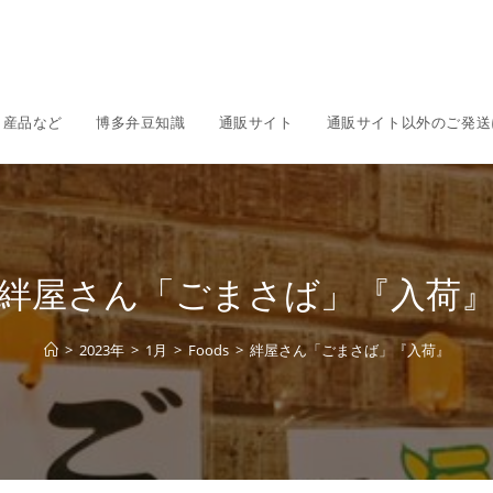
名産品など
博多弁豆知識
通販サイト
通販サイト以外のご発送
絆屋さん「ごまさば」『入荷
>
2023年
>
1月
>
Foods
>
絆屋さん「ごまさば」『入荷』