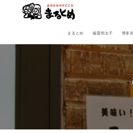
コ
ン
テ
ン
ツ
まるとめ
厳選明太子
博多
へ
ス
キ
ッ
プ