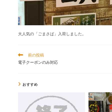
大人気の「ごまさば」入荷しました。
そ
前の投稿
の
電子クーポンのみ対応
他
の
記
事
を
おすすめ
読
む