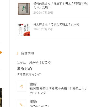
楢崎商店さん『青唐辛子明太子1本物300g
グ
入り』品切中
2026年7月29日
福太郎さん『できたて明太子』入荷
ル
2026年7月25日
店舗情報
』
はかた おみやげどころ
まるとめ
JR博多駅マイング
住所:
福岡市博多区博多駅中央街1-1 博多エキナ
カ マイング
電話:
092-451-2623