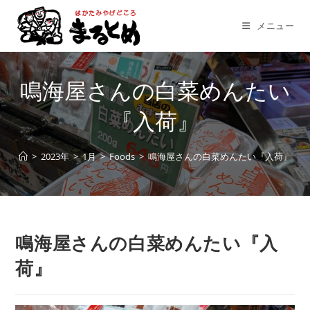
コ
ン
メニュー
テ
ン
ツ
鳴海屋さんの白菜めんたい
へ
ス
『入荷』
キ
ッ
>
2023年
>
1月
>
Foods
>
鳴海屋さんの白菜めんたい『入荷』
プ
鳴海屋さんの白菜めんたい『入
荷』