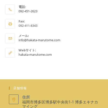
電話:
092-451-2623
ア
Fax:
プ
092-411-8343
リ
ケ
メール:
ア
ー
info@hakata-marutome.com
プ
シ
リ
Webサイト:
ョ
ケ
hakata-marutome.com
ー
ン
シ
で
ョ
ン
開
で
く
開
く
店舗情報
住所
福岡市博多区博多駅中央街1-1 博多エキナカ
マイング