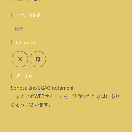
タ
い
し
く
ブ
タ
い
ページ内検索
で
ブ
タ
開
で
ブ
く
開
で
く
Follow Us
開
く
新
新
店主より
し
し
い
い
Sonosakino EGAO notameni
タ
タ
「まるとめWEBサイト」をご訪問いただき誠にあり
ブ
ブ
がとうございます。
で
で
開
開
く
く