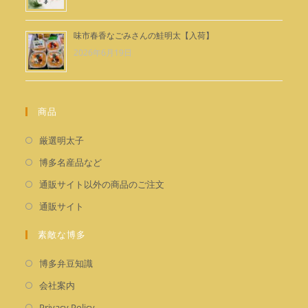
味市春香なごみさんの鮭明太【入荷】
2026年6月19日
商品
新
厳選明太子
し
新
博多名産品など
い
し
新
通販サイト以外の商品のご注文
タ
い
し
新
通販サイト
ブ
タ
い
し
で
ブ
タ
素敵な博多
い
開
で
ブ
タ
く
新
開
博多弁豆知識
で
ブ
し
く
新
開
会社案内
で
い
し
く
新
開
Privacy Policy