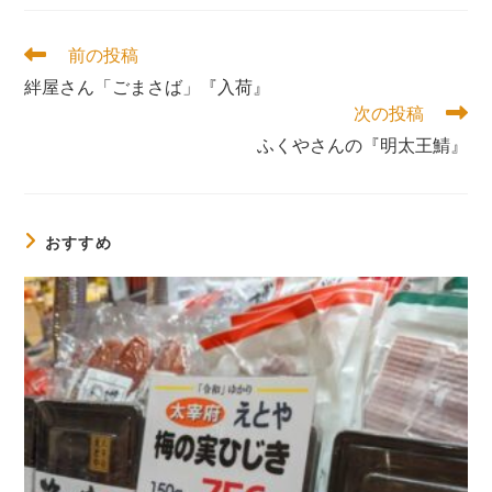
そ
前の投稿
の
絆屋さん「ごまさば」『入荷』
他
次の投稿
の
記
ふくやさんの『明太王鯖』
事
を
読
む
おすすめ