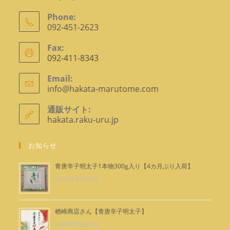
Phone:
092-451-2623
ア
Fax:
プ
092-411-8343
リ
ケ
Email:
info@hakata-marutome.com
ア
ー
プ
シ
リ
通販サイト:
ョ
ケ
hakata.raku-uru.jp
ー
ン
シ
で
ョ
お知らせ
ン
開
で
く
青唐辛子明太子1本物300g入り【4カ月ぶり入荷】
開
2026年6月24日
く
楢崎商店さん【青唐辛子明太子】
2026年6月20日