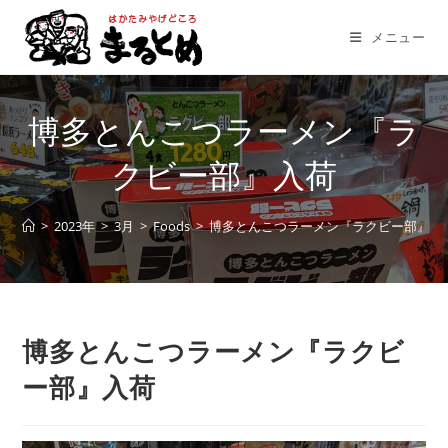
コ
ン
メニュー
テ
ン
ツ
博多とんこつラーメン『ラ
へ
ス
クビー部』入荷
キ
ッ
>
2023年
>
3月
>
Foods
>
博多とんこつラーメン『ラクビー部』入
プ
博多とんこつラーメン『ラクビ
ー部』入荷