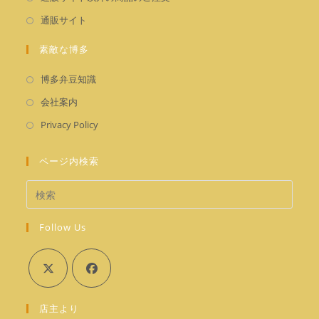
タ
い
し
新
通販サイト
ブ
タ
い
し
で
ブ
タ
素敵な博多
い
開
で
ブ
タ
く
新
開
博多弁豆知識
で
ブ
し
く
新
開
会社案内
で
い
し
く
新
開
Privacy Policy
タ
い
し
く
ブ
タ
い
ページ内検索
で
ブ
タ
開
で
ブ
く
開
で
く
Follow Us
開
く
新
新
店主より
し
し