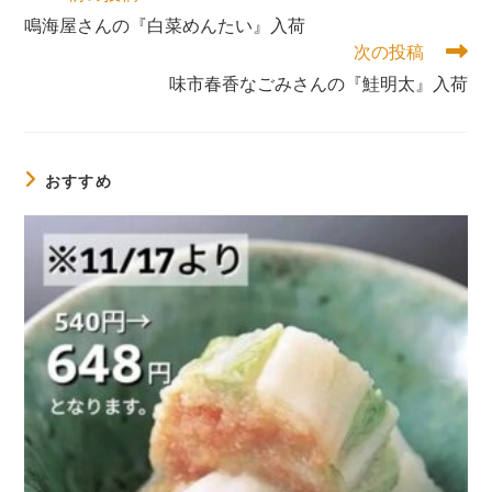
の
鳴海屋さんの『白菜めんたい』入荷
他
次の投稿
の
記
味市春香なごみさんの『鮭明太』入荷
事
を
読
む
おすすめ