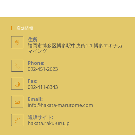
ョ
ン
開
で
く
開
く
店舗情報
住所
福岡市博多区博多駅中央街1-1 博多エキナカ
マイング
Phone:
092-451-2623
ア
Fax:
プ
092-411-8343
リ
ケ
Email:
info@hakata-marutome.com
ア
ー
プ
シ
リ
通販サイト:
ョ
ケ
hakata.raku-uru.jp
ー
ン
シ