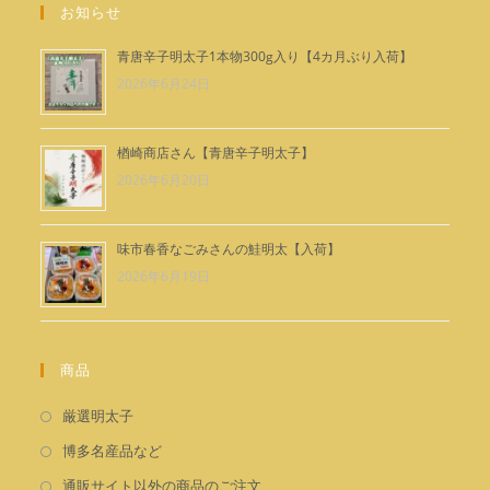
で
ョ
お知らせ
ン
開
で
く
青唐辛子明太子1本物300g入り【4カ月ぶり入荷】
開
2026年6月24日
く
楢崎商店さん【青唐辛子明太子】
2026年6月20日
味市春香なごみさんの鮭明太【入荷】
2026年6月19日
商品
新
厳選明太子
し
新
博多名産品など
い
し
新
通販サイト以外の商品のご注文