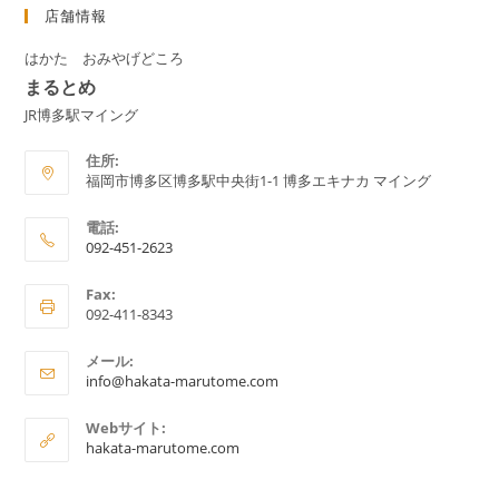
店舗情報
はかた おみやげどころ
まるとめ
JR博多駅マイング
住所:
福岡市博多区博多駅中央街1-1 博多エキナカ マイング
電話:
092-451-2623
ア
Fax:
プ
092-411-8343
リ
ケ
メール:
ア
ー
info@hakata-marutome.com
プ
シ
リ
Webサイト:
ョ
ケ
hakata-marutome.com
ー
ン
シ
で