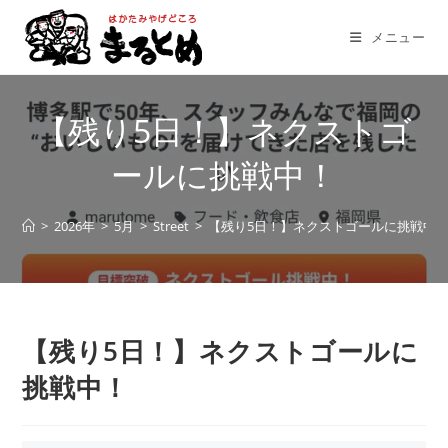
コ
ン
メニュー
テ
ン
ツ
【残り5日！】ネクストゴ
へ
ス
ールに挑戦中！
キ
ッ
>
2026年
>
5月
>
Street
>
【残り5日！】ネクストゴールに挑戦中
プ
【残り5日！】ネクストゴールに
挑戦中！