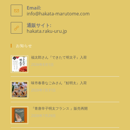
ケ
Email:
info@hakata-marutome.com
ア
ー
プ
シ
リ
通販サイト:
ョ
ケ
hakata.raku-uru.jp
ー
ン
シ
で
ョ
お知らせ
ン
開
で
く
福太郎さん『できたて明太子』入荷
開
2026年8月1日
く
味市春香なごみさん『鮭明太』入荷
2026年7月31日
『青唐辛子明太フランス 』販売再開
2026年7月29日