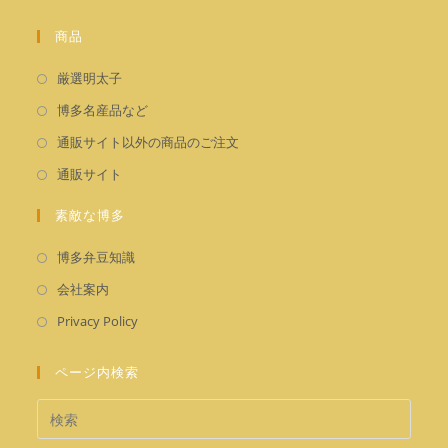
商品
新
厳選明太子
し
新
博多名産品など
い
し
新
通販サイト以外の商品のご注文
タ
い
し
新
通販サイト
ブ
タ
い
し
で
ブ
タ
素敵な博多
い
開
で
ブ
タ
く
新
開
博多弁豆知識
で
ブ
し
く
新
開
会社案内
で
い
し
く
新
開
Privacy Policy
タ
い
し
く
ブ
タ
い
ページ内検索
で
ブ
タ
開
で
ブ
く
開
で