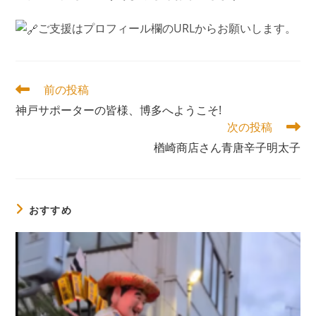
ご支援はプロフィール欄のURLからお願いします。
そ
前の投稿
の
神戸サポーターの皆様、博多へようこそ!
他
次の投稿
の
記
楢崎商店さん青唐辛子明太子
事
を
読
む
おすすめ