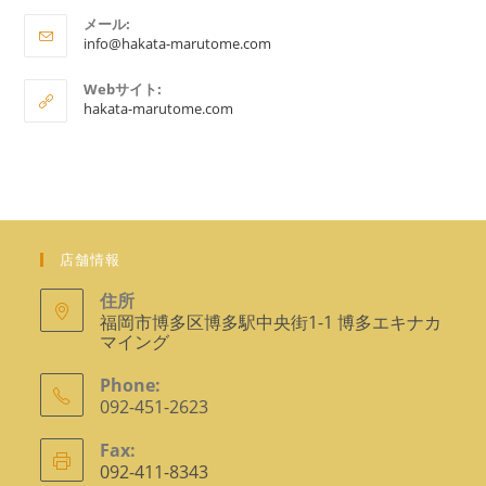
ケ
メール:
ア
ー
info@hakata-marutome.com
プ
シ
リ
Webサイト:
ョ
ケ
hakata-marutome.com
ー
ン
シ
で
ョ
ン
開
で
く
開
く
店舗情報
住所
福岡市博多区博多駅中央街1-1 博多エキナカ
マイング
Phone:
092-451-2623
ア
Fax:
プ
092-411-8343
リ